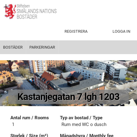
REGISTRERA
LOGGA IN
BOSTÄDER
PARKERINGAR
Kastanjegatan 7 lgh 1203
Antal rum / Rooms
Typ av bostad / Type
1
Rum​ ​med​ ​WC​ o ​dusch
Storlek / Size (m²)
Månadshyra / Monthly fee