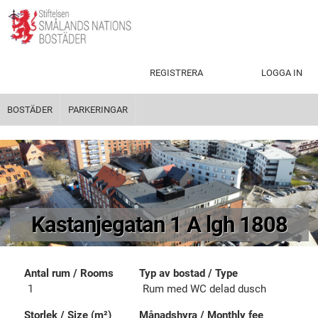
REGISTRERA
LOGGA IN
BOSTÄDER
PARKERINGAR
Kastanjegatan 1 A lgh 1808
Antal rum / Rooms
Typ av bostad / Type
1
Rum​ ​med​ ​WC​ ​delad ​dusch
Storlek / Size (m²)
Månadshyra / Monthly fee