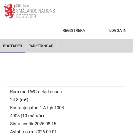
REGISTRERA
LOGGA IN
BOSTÄDER
PARKERINGAR
Rum​ ​med​ ​WC​ ​delad ​dusch
24.8 (m²)
Kastanjegatan 1 A lgh 1008
4905 (10 mån/år)
Sista ansök 2026-08-15
Avtal fr.o.m. 2026-09-01